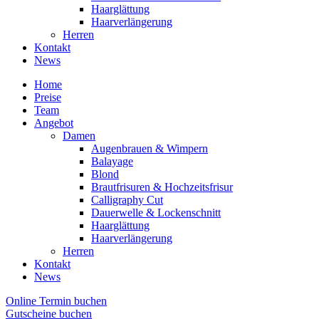
Haarglättung
Haarverlängerung
Herren
Kontakt
News
Home
Preise
Team
Angebot
Damen
Augenbrauen & Wimpern
Balayage
Blond
Brautfrisuren & Hochzeitsfrisur
Calligraphy Cut
Dauerwelle & Lockenschnitt
Haarglättung
Haarverlängerung
Herren
Kontakt
News
Online Termin buchen
Gutscheine buchen