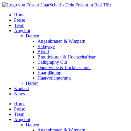
Home
Preise
Team
Angebot
Damen
Augenbrauen & Wimpern
Balayage
Blond
Brautfrisuren & Hochzeitsfrisur
Calligraphy Cut
Dauerwelle & Lockenschnitt
Haarglättung
Haarverlängerung
Herren
Kontakt
News
Home
Preise
Team
Angebot
Damen
Augenbrauen & Wimpern