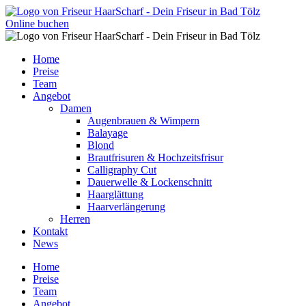
Inhalt
springen
Online buchen
Home
Preise
Team
Angebot
Damen
Augenbrauen & Wimpern
Balayage
Blond
Brautfrisuren & Hochzeitsfrisur
Calligraphy Cut
Dauerwelle & Lockenschnitt
Haarglättung
Haarverlängerung
Herren
Kontakt
News
Home
Preise
Team
Angebot